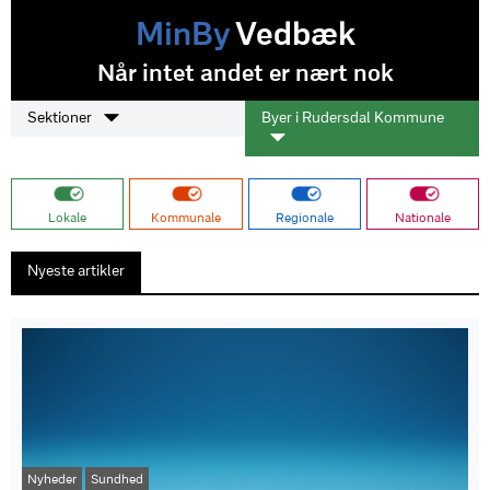
MinBy
Vedbæk
Når intet andet er nært nok
Sektioner
Byer i Rudersdal Kommune
Lokale
Kommunale
Regionale
Nationale
Nyeste artikler
Nyheder
Sundhed